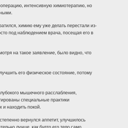
ю операцию, интенсивную химиотерапию, но
тными.
братился, химию ему уже делать перестали из-
осто под наблюдением врача, посещая его в
мотря на такое заявление, было видно, что
лучшить его физическое состояние, потому
глубокого мышечного расслабления,
птированы специальные практики
 и находить покой.
остепенно вернулся аппетит, улучшилось
ельно лучше, как будто его тело само