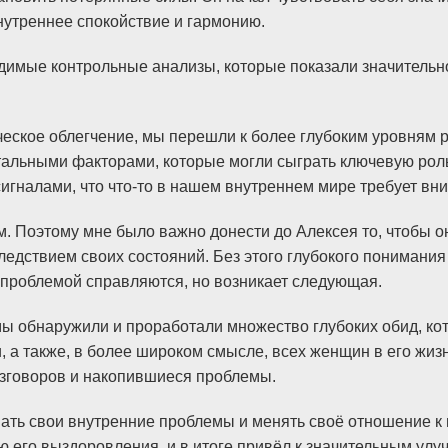
нутреннее спокойствие и гармонию.
одимые контрольные анализы, которые показали значитель
еское облегчение, мы перешли к более глубоким уровням р
альными факторами, которые могли сыграть ключевую роль
сигналами, что что-то в нашем внутреннем мире требует вн
м. Поэтому мне было важно донести до Алексея то, чтобы о
следствием своих состояний. Без этого глубокого понимани
й проблемой справляются, но возникает следующая.
ы обнаружили и проработали множество глубоких обид, кото
, а также, в более широком смысле, всех женщин в его жиз
азговоров и накопившиеся проблемы.
ать свои внутренние проблемы и менять своё отношение к 
ю его выздоровления, и в итоге привёл к значительным улу