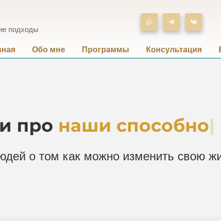
ие подходы
вная
Обо мне
Программы
Консультация
ии про
наши способнос
юдей о том как можно изменить свою ж