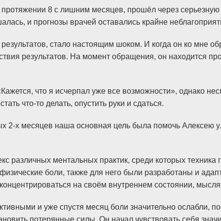
а протяжении 8 с лишним месяцев, прошёл через серьезну
шалась, и прогнозы врачей оставались крайне неблагоприя
т результатов, стало настоящим шоком. И когда он ко мне о
ствия результатов. На момент обращения, он находится пр
Кажется, что я исчерпал уже все возможности», однако нес
тать что-то делать, опустить руки и сдаться.
ых 2-х месяцев наша основная цель была помочь Алексею у
кс различных ментальных практик, среди которых техника 
физические боли, также для него были разработаны и ада
концентрироваться на своём внутреннем состоянии, мыслях
ктивными и уже спустя месяц боли значительно ослабли, п
ановить потерянные силы. Он начал чувствовать себя значит